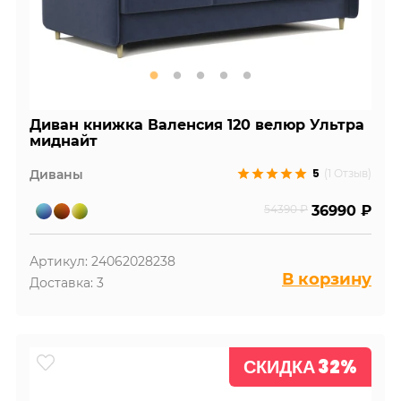
Диван книжка Валенсия 120 велюр Ультра
миднайт
5
Диваны
(1 Отзыв)
54390 ₽
36990 ₽
Артикул: 24062028238
В корзину
Доставка: 3
СКИДКА 32%