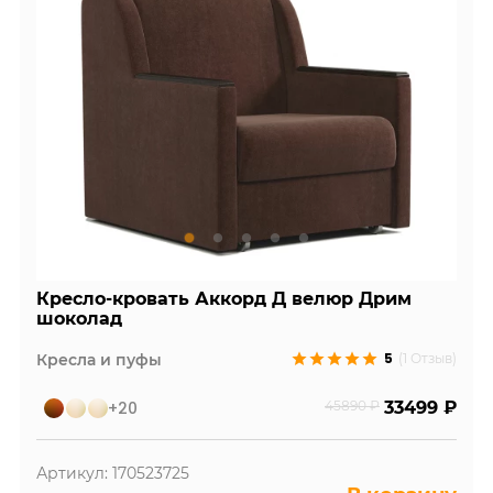
Кресло-кровать Аккорд Д велюр Дрим
шоколад
5
Кресла и пуфы
(1 Отзыв)
+20
45890 ₽
33499 ₽
Артикул: 170523725