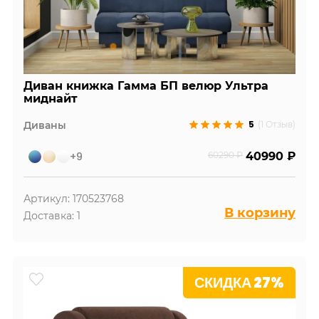
Диван книжка Гамма БП велюр Ультра
миднайт
5
Диваны
(1 Отзыв)
+9
60290 ₽
40990 ₽
Артикул: 170523768
В корзину
Доставка: 1
СКИДКА 27%