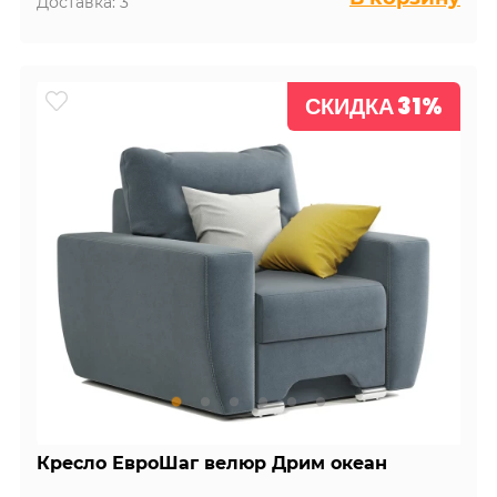
Доставка: 3
СКИДКА 31%
Кресло ЕвроШаг велюр Дрим океан