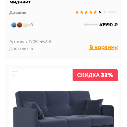
миднайт
5
Диваны
(1 Отзыв)
+8
58390 ₽
41990 ₽
Артикул: 1705246218
В корзину
Доставка: 5
СКИДКА 32%