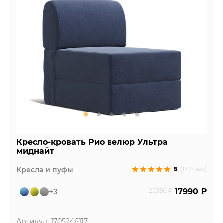
Кресло-кровать Рио велюр Ультра
миднайт
5
Кресла и пуфы
(1 Отзыв)
+3
25390 ₽
17990 ₽
Артикул: 1705246117