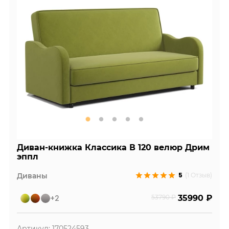
Диван-книжка Классика В 120 велюр Дрим
эппл
5
Диваны
(1 Отзыв)
+2
53790 ₽
35990 ₽
Артикул: 170524593