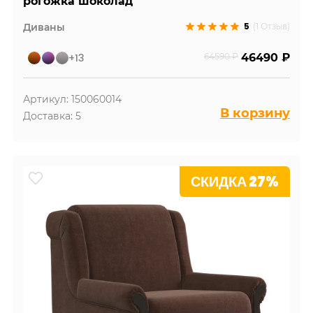
рогожка шоколад
5
Диваны
(1 Отзыв)
+13
64590 ₽
46490 ₽
Артикул: 150060014
В корзину
Доставка: 5
СКИДКА 27%