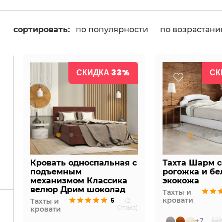
сортировать:
по популярности
по возрастан
СКИДКА 33%
СК
Кровать односпальная с
Тахта Шарм 
подъемным
рогожка и бе
механизмом Классика
экокожа
велюр Дрим шоколад
Тахты и
кровати
5
Тахты и
(2
Отзыв)
кровати
+7
529