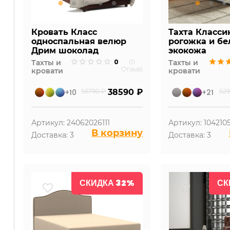
Кровать Класс
Тахта Класси
односпальная велюр
рогожка и бе
Дрим шоколад
экокожа
0
Тахты и
(0
Тахты и
Отзыв)
кровати
кровати
+10
56790 ₽
38590 ₽
+21
529
Артикул: 24062026111
Артикул: 104210
В корзину
Доставка: 3
Доставка: 3
СКИДКА 32%
СК