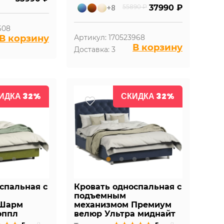
+8
55890 ₽
37990 ₽
608
В корзину
Артикул: 170523968
В корзину
Доставка: 3
ИДКА 32%
СКИДКА 32%
спальная с
Кровать односпальная с
подъемным
 Шарм
механизмом Премиум
эппл
велюр Ультра миднайт