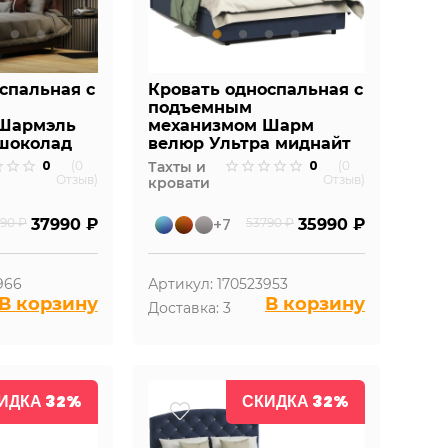
спальная с
Кровать односпальная с
подъемным
 Шармэль
механизмом Шарм
шоколад
велюр Ультра миднайт
0
0
(0
Тахты и
(0
Отзыв)
Отзыв)
кровати
90 ₽
37990 ₽
+7
53790 ₽
35990 ₽
966
Артикул: 170523953
В корзину
В корзину
Доставка: 3
ИДКА 32%
СКИДКА 32%