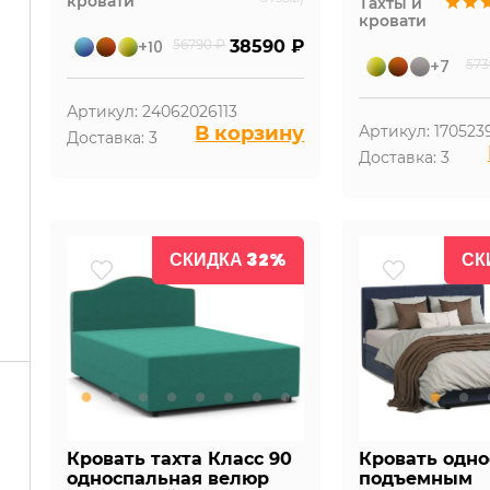
кровати
Тахты и
кровати
+10
56790 ₽
38590 ₽
+7
573
Артикул: 24062026113
В корзину
Артикул: 170523
Доставка: 3
Доставка: 3
СКИДКА 32%
СК
Кровать тахта Класс 90
Кровать одно
односпальная велюр
подъемным