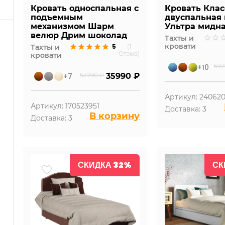
Кровать односпальная с
Кровать Клас
подъемным
двуспальная
механизмом Шарм
Ультра мидн
велюр Дрим шоколад
Тахты и
кровати
5
Тахты и
(1
Отзыв)
кровати
+10
597
+7
53790 ₽
35990 ₽
Артикул: 240620
Артикул: 170523951
Доставка: 3
В корзину
Доставка: 3
СКИДКА 32%
СК