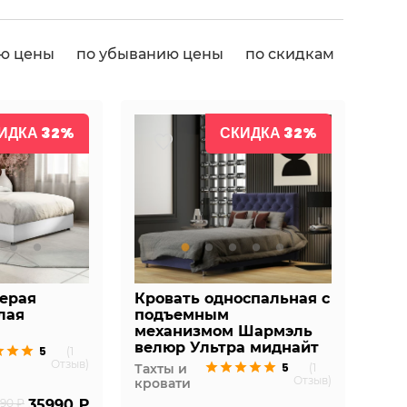
ию цены
по убыванию цены
по скидкам
ИДКА 32%
СКИДКА 32%
серая
Кровать односпальная с
лая
подъемным
механизмом Шармэль
велюр Ультра миднайт
5
(1
Отзыв)
5
Тахты и
(1
Отзыв)
кровати
90 ₽
35990 ₽