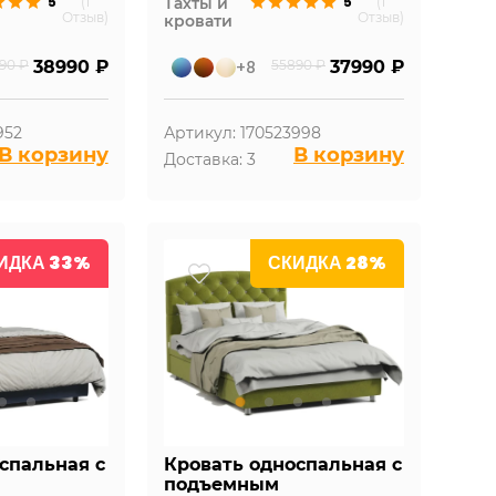
5
5
(1
Тахты и
(1
Отзыв)
Отзыв)
кровати
90 ₽
38990 ₽
+8
55890 ₽
37990 ₽
952
Артикул: 170523998
В корзину
В корзину
Доставка: 3
ИДКА 33%
СКИДКА 28%
спальная с
Кровать односпальная с
подъемным