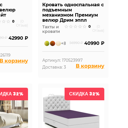
с
Кровать односпальная с
 велюр
подъемным
айт
механизмом Премиум
велюр Дрим эппл
0
(0
Отзыв)
0
Тахты и
(0
Отзыв)
кровати
90 ₽
42990 ₽
+8
56990 ₽
40990 ₽
26119
В корзину
Артикул: 170523997
В корзину
Доставка: 3
ИДКА 32%
СКИДКА 32%