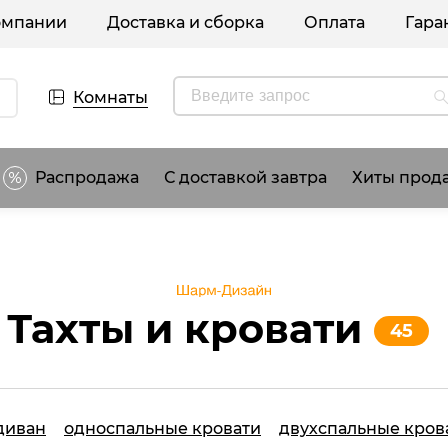
омпании
Доставка и сборка
Оплата
Гара
Комнаты
Распродажа
С доставкой завтра
Хиты прод
Тахты и кровати
45
диван
односпальные кровати
двухспальные кров