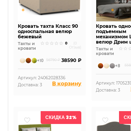
Кровать тахта Класс 90
Кровать одно
односпальная велюр
подъемным
бежевый
механизмом
велюр Дрим 
0
Тахты и
(0
Отзыв)
кровати
Тахты и
кровати
+10
56790 ₽
38590 ₽
+8
558
Артикул: 24062028336
В корзину
Артикул: 170523
Доставка: 3
Доставка: 3
СКИДКА 32%
СК