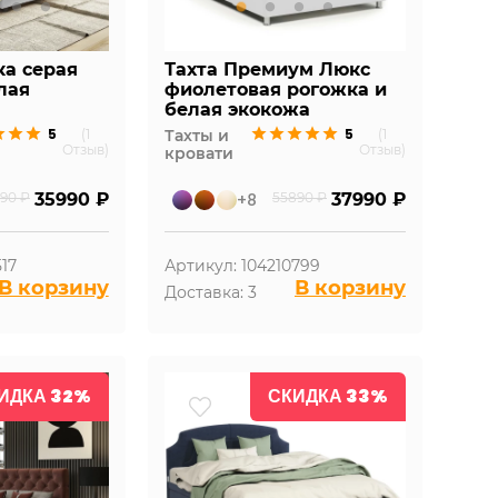
ка серая
Тахта Премиум Люкс
лая
фиолетовая рогожка и
белая экокожа
5
5
(1
Тахты и
(1
Отзыв)
Отзыв)
кровати
90 ₽
35990 ₽
+8
55890 ₽
37990 ₽
517
Артикул: 104210799
В корзину
В корзину
Доставка: 3
ИДКА 32%
СКИДКА 33%