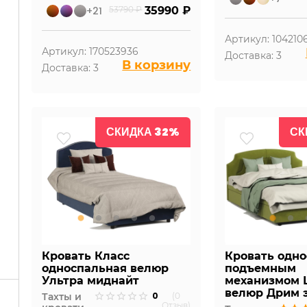
+21
53790 ₽
35990 ₽
Артикул: 104210
Артикул: 170523936
Доставка: 3
В корзину
Доставка: 3
СКИДКА 32%
СК
Кровать Класс
Кровать одно
односпальная велюр
подъемным
Ультра миднайт
механизмом
велюр Дрим 
0
Тахты и
(0
Отзыв)