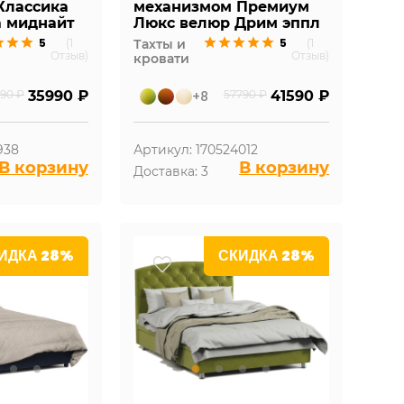
Классика
механизмом Премиум
а миднайт
Люкс велюр Дрим эппл
5
5
(1
Тахты и
(1
Отзыв)
Отзыв)
кровати
90 ₽
35990 ₽
+8
57790 ₽
41590 ₽
938
Артикул: 170524012
В корзину
В корзину
Доставка: 3
ИДКА 28%
СКИДКА 28%