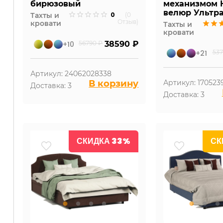
бирюзовый
механизмом 
велюр Ультр
0
Тахты и
(0
Отзыв)
кровати
Тахты и
кровати
+10
56790 ₽
38590 ₽
+21
537
Артикул: 24062028338
В корзину
Артикул: 170523
Доставка: 3
Доставка: 3
СКИДКА 33%
СК