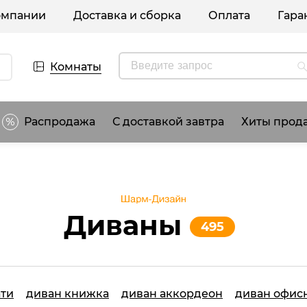
омпании
Доставка и сборка
Оплата
Гара
Комнаты
Распродажа
С доставкой завтра
Хиты прод
Диваны
495
ати
диван книжка
диван аккордеон
диван офис