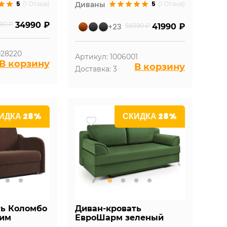
5
5
(1 Отзыв)
Диваны
(1 Отзыв)
90 ₽
34990 ₽
+23
58390 ₽
41990 ₽
028220
Артикул: 1006001
В корзину
В корзину
Доставка: 3
ИДКА 28%
СКИДКА 28%
ть Коломбо
Диван-кровать
рим
ЕвроШарм зеленый