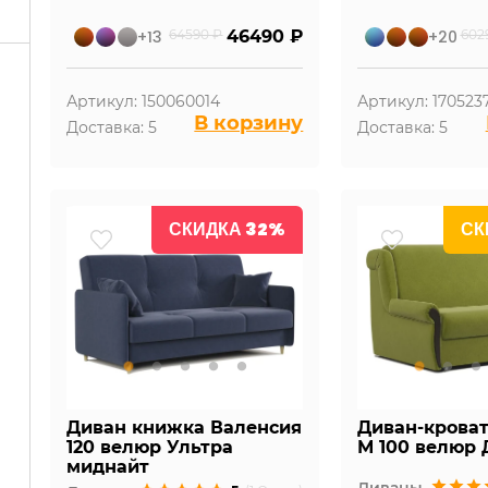
+13
64590 ₽
46490 ₽
+20
602
Артикул: 150060014
Артикул: 170523
В корзину
Доставка: 5
Доставка: 5
СКИДКА 32%
СК
Диван книжка Валенсия
Диван-крова
120 велюр Ультра
М 100 велюр 
миднайт
Диваны