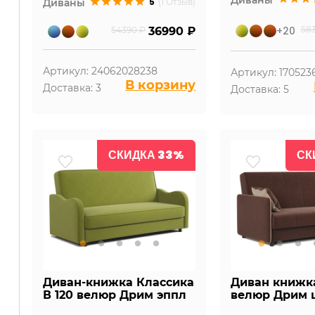
5
Диваны
(1 Отзыв)
+20
58
54390 ₽
36990 ₽
Артикул: 24062028238
Артикул: 170523
В корзину
Доставка: 3
Доставка: 5
СКИДКА 33%
СК
Диван-книжка Классика
Диван книжка
В 120 велюр Дрим эппл
велюр Дрим 