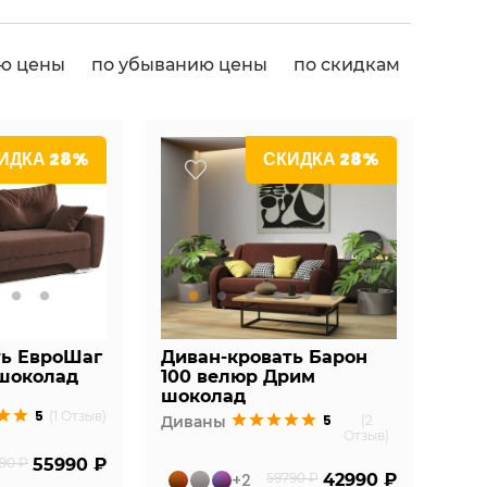
ию цены
по убыванию цены
по скидкам
ИДКА 28%
СКИДКА 28%
ть ЕвроШаг
Диван-кровать Барон
шоколад
100 велюр Дрим
шоколад
5
(1 Отзыв)
5
Диваны
(2
Отзыв)
90 ₽
55990 ₽
+2
59790 ₽
42990 ₽