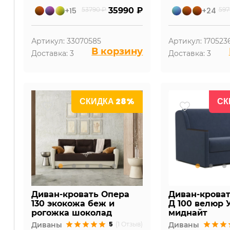
+15
53790 ₽
35990 ₽
+24
597
Артикул: 33070585
Артикул: 170523
В корзину
Доставка: 3
Доставка: 3
СКИДКА 28%
СК
Диван-кровать Опера
Диван-крова
130 экокожа беж и
Д 100 велюр 
рогожка шоколад
миднайт
5
Диваны
(1 Отзыв)
Диваны