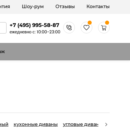
нтия
Шоу-рум
Отзывы
Контакты
+7 (495) 995-58-87
ежедневно с: 10:00-23:00
аж
ный
кухонные диваны
угловые диваны
модульн