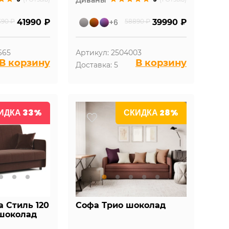
390 ₽
41990 ₽
+6
58890 ₽
39990 ₽
665
Артикул: 2504003
В корзину
В корзину
Доставка: 5
ИДКА 33%
СКИДКА 28%
 Стиль 120
Софа Трио шоколад
шоколад