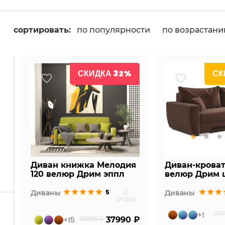
сортировать:
по популярности
по возрастан
СКИДКА 32%
СК
Диван книжка Мелодия
Диван-крова
120 велюр Дрим эппл
велюр Дрим 
5
Диваны
(2
Диваны
Отзыв)
+1
777
+15
55890 ₽
37990 ₽