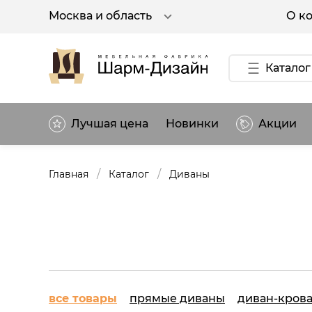
О к
Москва и область
Каталог
Лучшая цена
Новинки
Акции
/
/
Главная
Каталог
Диваны
все товары
прямые диваны
диван-кров