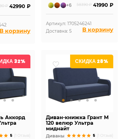
+6
58390 ₽
41990 ₽
90 ₽
42990 ₽
Артикул: 1705246241
642
В корзину
В корзину
Доставка: 5
ИДКА 32%
СКИДКА 28%
ть Аккорд
Диван-книжка Грант М
Ультра
120 велюр Ультра
миднайт
5
5
(1 Отзыв)
Диваны
(1 Отзыв)