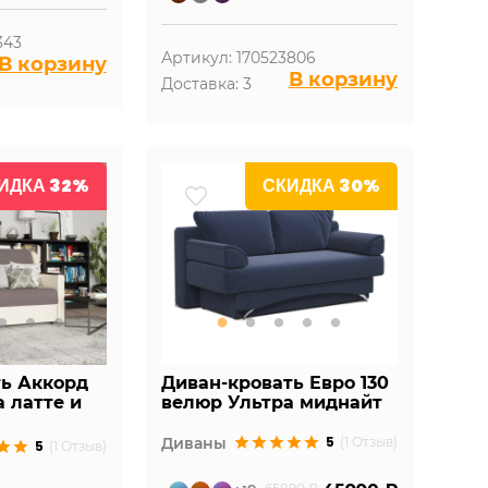
343
Артикул: 170523806
В корзину
В корзину
Доставка: 3
ИДКА 32%
СКИДКА 30%
ть Аккорд
Диван-кровать Евро 130
а латте и
велюр Ультра миднайт
5
Диваны
(1 Отзыв)
5
(1 Отзыв)