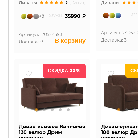
5
Диваны
(1 Отзыв)
Диваны
522
+2
53790 ₽
35990 ₽
Артикул: 24062
Артикул: 170524593
В корзину
Доставка: 3
Доставка: 5
СКИДКА 32%
СК
Диван книжка Валенсия
Диван-крова
120 велюр Дрим
100 велюр Д
шоколад
шоколад