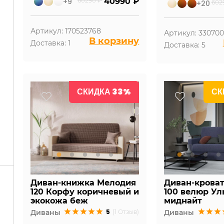
+9
60290 ₽
40990 ₽
+20
602
Артикул: 170523768
Артикул: 33070
В корзину
Доставка: 1
Доставка: 5
СКИДКА 33%
СК
Диван-книжка Мелодия
Диван-крова
120 Корфу коричневый и
100 велюр Ул
экокожа беж
миднайт
5
Диваны
(1 Отзыв)
Диваны