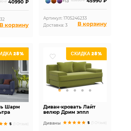
+13
65890 ₽
45990 ₽
90 ₽
40990 ₽
Артикул: 1705246233
032
В корзину
В корзину
Доставка: 3
ИДКА 28%
СКИДКА 28%
ть Шарм
Диван-кровать Лайт
ьтра
велюр Дрим эппл
5
Диваны
(1 Отзыв)
5
(1 Отзыв)