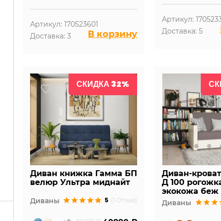
Артикул: 170523
Артикул: 170523601
Доставка: 5
В корзину
Доставка: 3
СКИДКА 32%
СК
Диван книжка Гамма БП
Диван-крова
велюр Ультра миднайт
Д 100 рогожк
экокожа беж
5
Диваны
(1 Отзыв)
Диваны