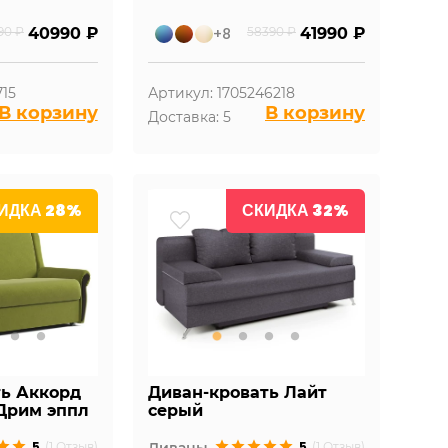
90 ₽
40990 ₽
+8
58390 ₽
41990 ₽
715
Артикул: 1705246218
В корзину
В корзину
Доставка: 5
ИДКА 28%
СКИДКА 32%
ть Аккорд
Диван-кровать Лайт
Дрим эппл
серый
5
5
(1 Отзыв)
Диваны
(1 Отзыв)