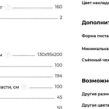
Цвет наклад
160
г
2
Дополни
Форма поста
Минимальная
130х95х200
м
Съёмный чех
100
194
Возможно
100
асти, см
Другие разм
45
Другая цвета
50