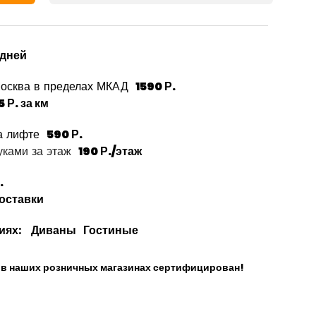
 дней
Москва в пределах МКАД
1590 Р.
5 Р. за км
а лифте
590 Р.
ками за этаж
190 Р./этаж
.
доставки
иях:
Диваны
Гостиные
и в наших розничных магазинах сертифицирован!