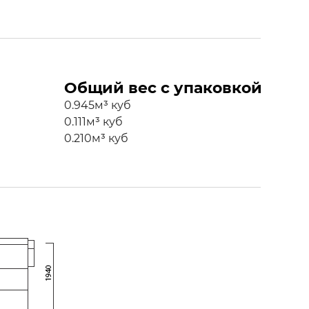
Общий вес с упаковкой
0.945м³ куб
0.111м³ куб
0.210м³ куб