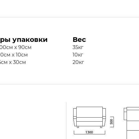
ры упаковки
Вес
100см x 90см
35кг
100см x 10см
10кг
95см x 30см
20кг