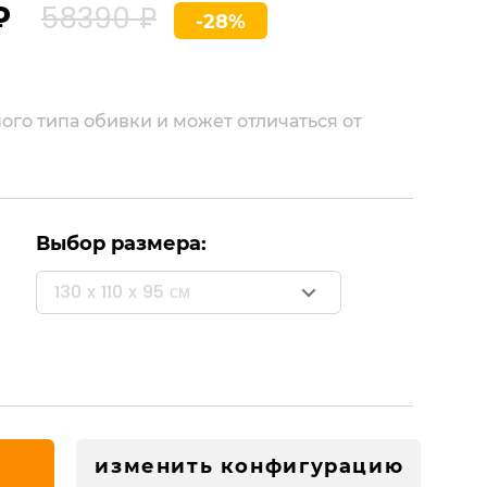
₽
58390 ₽
-28%
ого типа обивки и может отличаться от
Выбор размера:
130 x 110 x 95 см
изменить конфигурацию