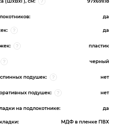
 (ШхВхГ), см:
97x69x18
локотников:
да
ек:
да
жек:
пластик
черный
спинных подушек:
нет
оративных подушек:
нет
ладки на подлокотнике:
да
кладки:
МДФ в пленке ПВХ