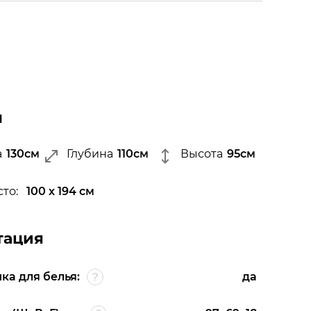
ы
а
130см
Глубина
110см
Высота
95см
сто:
100 х 194 см
тация
ка для белья:
да