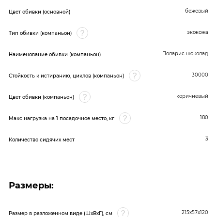
бежевый
Цвет обивки (основной)
экокожа
Тип обивки (компаньон)
Поларис шоколад
Наименование обивки (компаньон)
30000
Стойкость к истиранию, циклов (компаньон)
коричневый
Цвет обивки (компаньон)
180
Макс нагрузка на 1 посадочное место, кг
3
Количество сидячих мест
Размеры:
215х57х120
Размер в разложенном виде (ШхВхГ), см