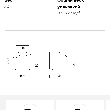
Вес
Общий вес с
30кг
упаковкой
0.514м³ куб