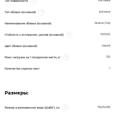
Матовый
Тип поверхности
рогожка
Тип обивки (основной)
Savana Grey
Наименование обивки (основной)
100000
Стойкость к истиранию, циклов (основной)
серый
Цвет обивки (основной)
130
Макс нагрузка на 1 посадочное место, кг
1
Количество сидячих мест
Размеры:
76х74х195
Размер в разложенном виде (ШхВхГ), см