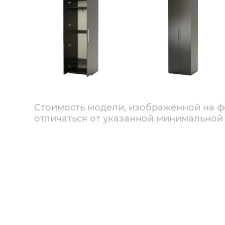
Стоимость модели, изображенной на ф
отличаться от указанной минимальной