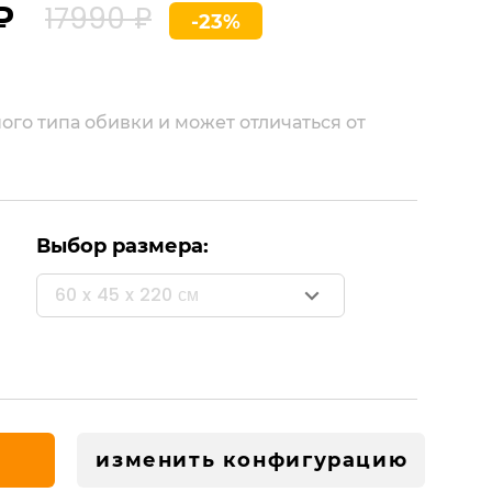
₽
17990 ₽
-23%
ого типа обивки и может отличаться от
Выбор размера:
60 x 45 x 220 см
изменить конфигурацию