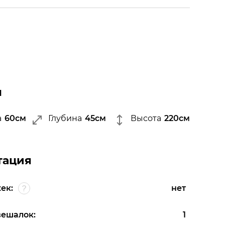
ы
а
60см
Глубина
45см
Высота
220см
тация
ек:
нет
вешалок:
1