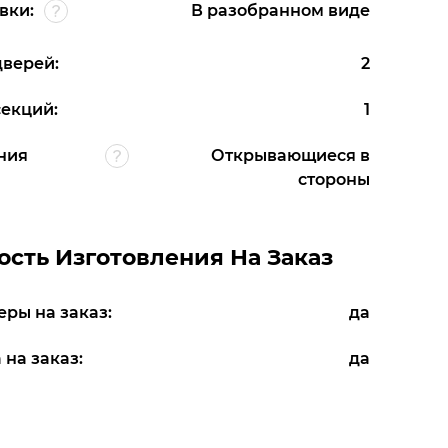
вки:
В разобранном виде
дверей:
2
секций:
1
ния
Открывающиеся в
стороны
сть Изготовления На Заказ
еры на заказ:
да
 на заказ:
да