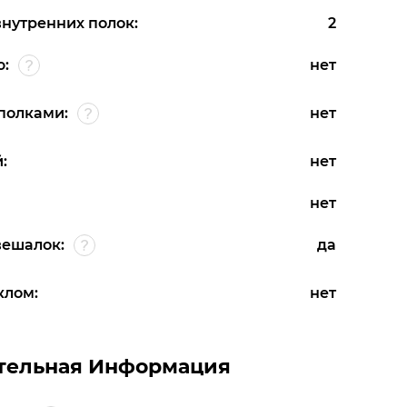
внутренних полок:
2
ю:
нет
полками:
нет
:
нет
нет
вешалок:
да
клом:
нет
тельная Информация