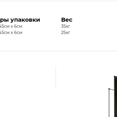
ры упаковки
Вес
45см x 6см
35кг
45см x 6см
25кг