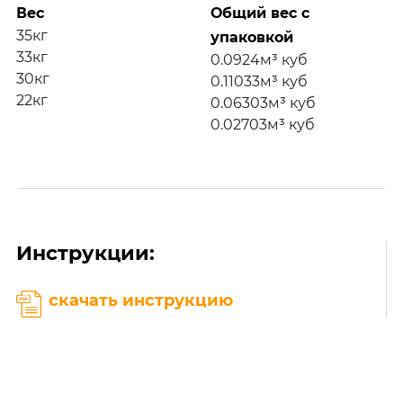
Вес
Общий вес с
35кг
упаковкой
33кг
0.0924м³ куб
30кг
0.11033м³ куб
22кг
0.06303м³ куб
0.02703м³ куб
Инструкции:
скачать инструкцию