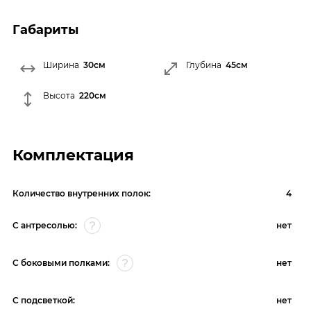
Габариты
Ширина
30см
Глубина
45см
Высота
220см
Комплектация
Количество внутренних полок:
4
С антресолью:
нет
С боковыми полками:
нет
С подсветкой:
нет