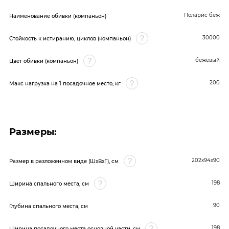
Поларис беж
Наименование обивки (компаньон)
30000
Стойкость к истиранию, циклов (компаньон)
бежевый
Цвет обивки (компаньон)
200
Макс нагрузка на 1 посадочное место, кг
Размеры:
202х94х90
Размер в разложенном виде (ШхВхГ), см
198
Ширина спального места, см
90
Глубина спального места, см
198
Ширина посадочного места основной части, см