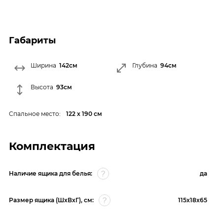
Габариты
Ширина
142см
Глубина
94см
Высота
93см
Спальное место:
122 х 190 см
Комплектация
Наличие ящика для белья:
да
Размер ящика (ШхВхГ), см:
115х18х65