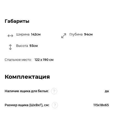
Габариты
Ширина
142см
Глубина
94см
Высота
93см
Спальное место:
122 х 190 см
Комплектация
Наличие ящика для белья:
да
Размер ящика (ШхВхГ), см:
115х18х65