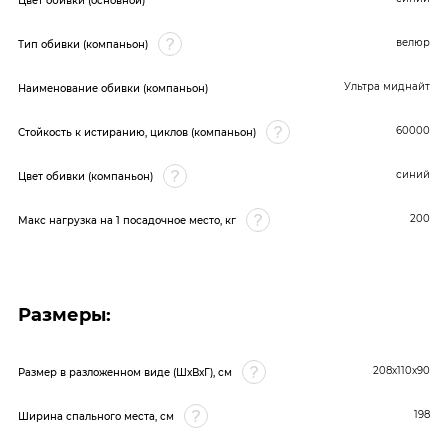
Цвет обивки (основной)
велюр
Тип обивки (компаньон)
Ультра миднайт
Наименование обивки (компаньон)
60000
Стойкость к истиранию, циклов (компаньон)
синий
Цвет обивки (компаньон)
200
Макс нагрузка на 1 посадочное место, кг
Размеры:
208х110х90
Размер в разложенном виде (ШхВхГ), см
198
Ширина спального места, см