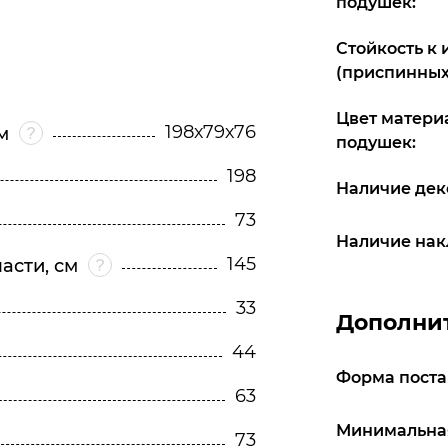
подушек:
Стойкость к
(приспинных
Цвет матери
198х79х76
м
подушек:
198
Наличие дек
73
Наличие нак
145
асти, см
33
Дополни
44
Форма поста
63
Минимальная
73