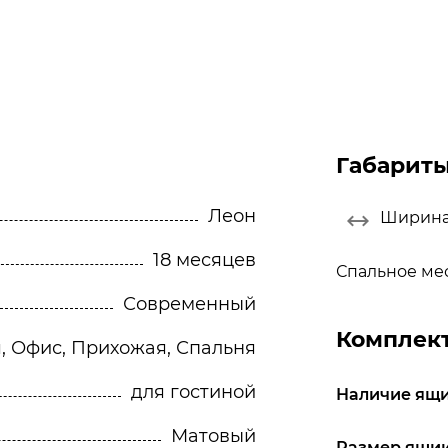
Габарит
Леон
Ширин
18 месяцев
Спальное ме
Современный
Комплек
я, Офис, Прихожая, Спальня
для гостиной
Наличие ящи
Матовый
Размер ящика