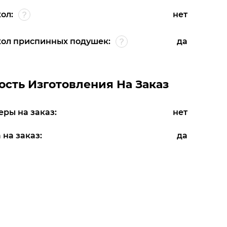
ол:
нет
ол приспинных подушек:
да
сть Изготовления На Заказ
еры на заказ:
нет
 на заказ:
да