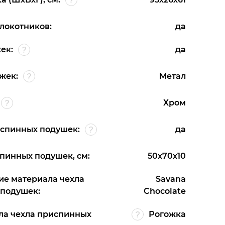
локотников:
да
ек:
да
жек:
Метал
Хром
спинных подушек:
да
пинных подушек, см:
50х70х10
е материала чехла
Savana
подушек:
Chocolate
ла чехла приспинных
Рогожка