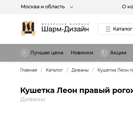
О к
Москва и область
Каталог
Лучшая цена
Новинки
Акции
/
/
/
Главная
Каталог
Диваны
Кушетка Леон 
Кушетка Леон правый рого
Диваны