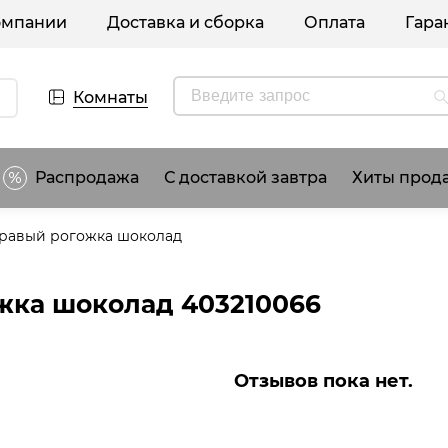
омпании
Доставка и сборка
Оплата
Гара
Комнаты
Распродажа
С доставкой завтра
Хиты прод
правый рогожка шоколад
жка шоколад 403210066
Отзывов пока нет.