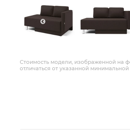
Стоимость модели, изображенной на ф
отличаться от указанной минимальной