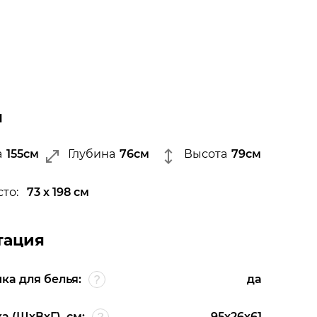
ы
а
155см
Глубина
76см
Высота
79см
сто:
73 х 198 см
тация
ка для белья:
да
 (ШхВхГ), см:
95х26х61