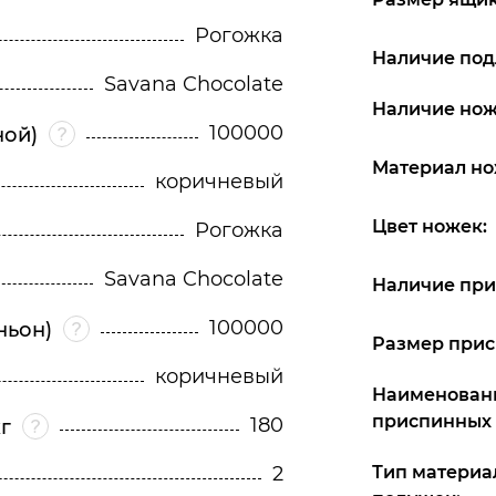
Рогожка
Наличие под
Savana Chocolate
Наличие нож
100000
ной)
Материал но
коричневый
Цвет ножек:
Рогожка
Savana Chocolate
Наличие при
100000
ньон)
Размер прис
коричневый
Наименовани
приспинных 
180
г
2
Тип материа