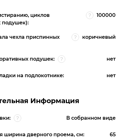
 истиранию, циклов
100000
 подушек):
ала чехла приспинных
коричневый
оративных подушек:
нет
ладки на подлокотнике:
нет
тельная Информация
вки:
В собранном виде
 ширина дверного проема, см:
65