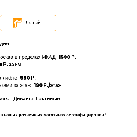
Левый
 дня
Москва в пределах МКАД
1590 Р.
5 Р. за км
а лифте
590 Р.
ками за этаж
190 Р./этаж
иях:
Диваны
Гостиные
и в наших розничных магазинах сертифицирован!