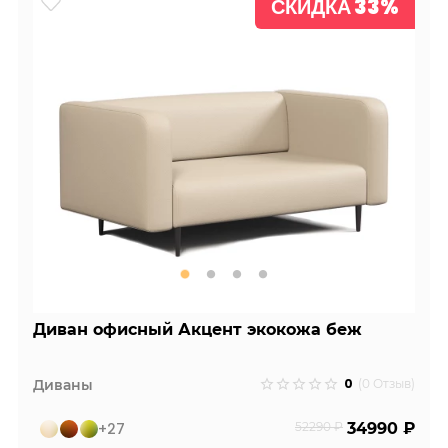
СКИДКА 33%
Диван офисный Акцент экокожа беж
0
Диваны
(0 Отзыв)
+27
52290 ₽
34990 ₽