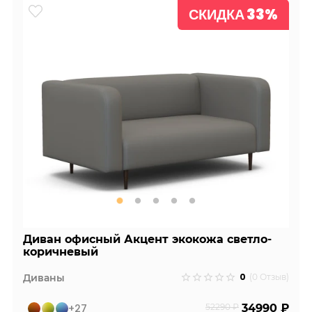
СКИДКА 33%
Диван офисный Акцент экокожа светло-
коричневый
0
Диваны
(0 Отзыв)
+27
52290 ₽
34990 ₽