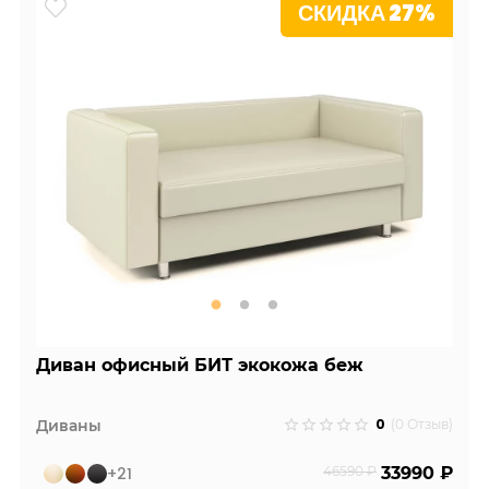
СКИДКА 27%
Диван офисный БИТ экокожа беж
0
Диваны
(0 Отзыв)
+21
46590 ₽
33990 ₽