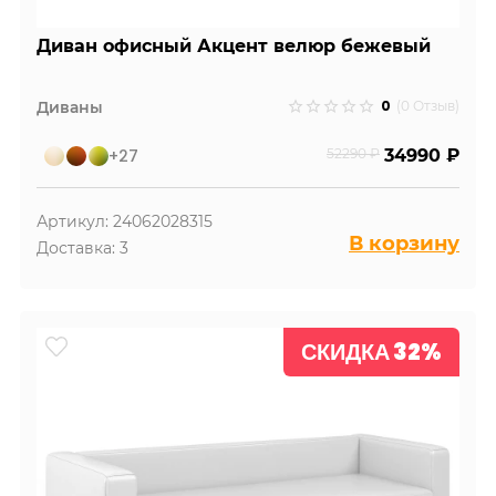
Диван офисный Акцент велюр бежевый
0
Диваны
(0 Отзыв)
+27
52290 ₽
34990 ₽
Артикул: 24062028315
В корзину
Доставка: 3
СКИДКА 32%