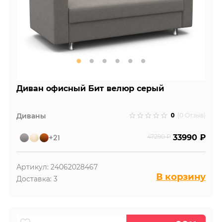
Диван офисный Бит велюр серый
0
Диваны
(0 Отзыв)
+21
47290 ₽
33990 ₽
Артикул: 24062028467
В корзину
Доставка: 3