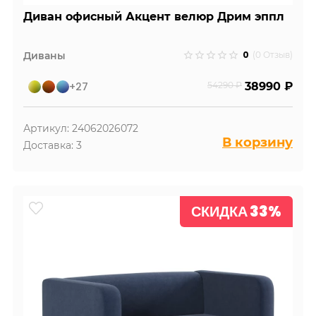
Диван офисный Акцент велюр Дрим эппл
0
Диваны
(0 Отзыв)
+27
54290 ₽
38990 ₽
Артикул: 24062026072
В корзину
Доставка: 3
СКИДКА 33%