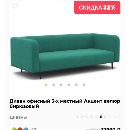
СКИДКА 32%
Диван офисный 3-х местный Акцент велюр
бирюзовый
0
Диваны
(0 Отзыв)
+27
55890 ₽
37990 ₽